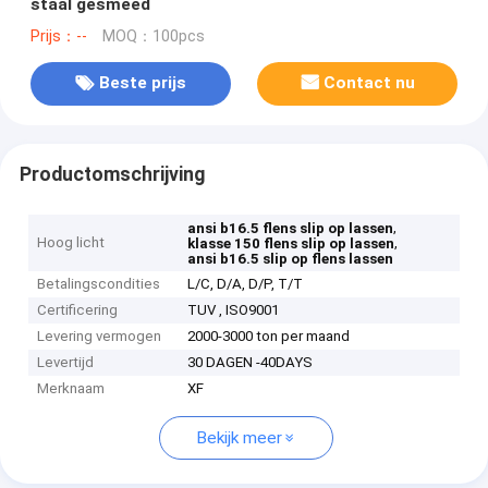
staal gesmeed
Prijs：--
MOQ：100pcs
Beste prijs
Contact nu
Productomschrijving
,
ansi b16.5 flens slip op lassen
Hoog licht
,
klasse 150 flens slip op lassen
ansi b16.5 slip op flens lassen
Betalingscondities
L/C, D/A, D/P, T/T
Certificering
TUV , ISO9001
Levering vermogen
2000-3000 ton per maand
Levertijd
30 DAGEN -40DAYS
Merknaam
XF
Bekijk meer