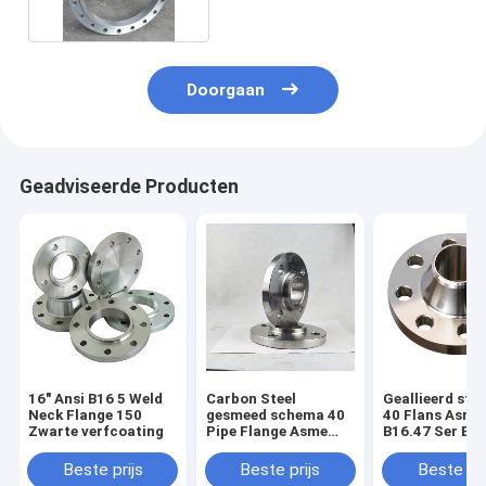
Doorgaan
Geadviseerde Producten
16" Ansi B16 5 Weld
Carbon Steel
Geallieerd sta
Neck Flange 150
gesmeed schema 40
40 Flans Asme
Zwarte verfcoating
Pipe Flange Asme
B16.47 Ser B b
B16.5 12"
met zwarte ve
Beste prijs
Beste prijs
Beste pri