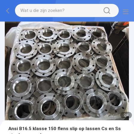
2
/
4
Ansi B16.5 klasse 150 flens slip op lassen Cs en Ss