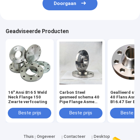
Doorgaan
Geadviseerde Producten
16" Ansi B16 5 Weld
Carbon Steel
Geallieerd sta
Neck Flange 150
gesmeed schema 40
40 Flans Asme
Zwarte verfcoating
Pipe Flange Asme
B16.47 Ser B b
B16.5 12"
met zwarte ve
Beste prijs
Beste prijs
Beste pri
Thuis
Ongeveer
Contacteer
Desktop