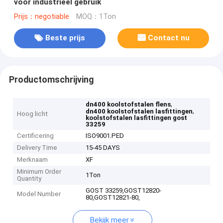
voor industrieel gebruik
Prijs：negotiable
MOQ：1Ton
Beste prijs
Contact nu
Productomschrijving
,
dn400 koolstofstalen flens
,
dn400 koolstofstalen lasfittingen
Hoog licht
koolstofstalen lasfittingen gost
33259
Certificering
ISO9001.PED
Delivery Time
15-45 DAYS
Merknaam
XF
Minimum Order
1Ton
Quantity
GOST 33259,GOST12820-
Model Number
80,GOST12821-80,
Bekijk meer