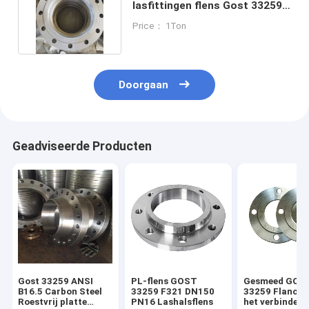
lasfittingen flens Gost 33259
voor industrieel gebruik
Price： 1Ton
Doorgaan
Geadviseerde Producten
Gost 33259 ANSI
PL-flens GOST
Gesmeed GOS
B16.5 Carbon Steel
33259 F321 DN150
33259 Flanche
Roestvrij platte
PN16 Lashalsflens
het verbinden 