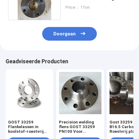
Gost 12820-80
Price： 1Ton
Doorgaan
Geadviseerde Producten
GOST 33259
Precision welding
Gost 33259 AN
Flankelassen in
flens GOST 33259
B16.5 Carbon 
koolstof-roestvrij
PN100 Voor
Roestvrij platt
staal of
leidingen
lashalsflens