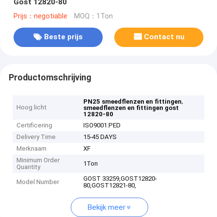
Gost 12820-80
Prijs：negotiable
MOQ：1Ton
Beste prijs
Contact nu
Productomschrijving
,
PN25 smeedflenzen en fittingen
Hoog licht
smeedflenzen en fittingen gost
12820-80
Certificering
ISO9001.PED
Delivery Time
15-45 DAYS
Merknaam
XF
Minimum Order
1Ton
Quantity
GOST 33259,GOST12820-
Model Number
80,GOST12821-80,
Bekijk meer