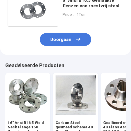
6" Ansi B16.5 Gemaakte
flenzen van roestvrij staal
Astm A350 Lf2
Price： 1Ton
Doorgaan
Geadviseerde Producten
16" Ansi B16 5 Weld
Carbon Steel
Geallieerd sta
Neck Flange 150
gesmeed schema 40
40 Flans Asme