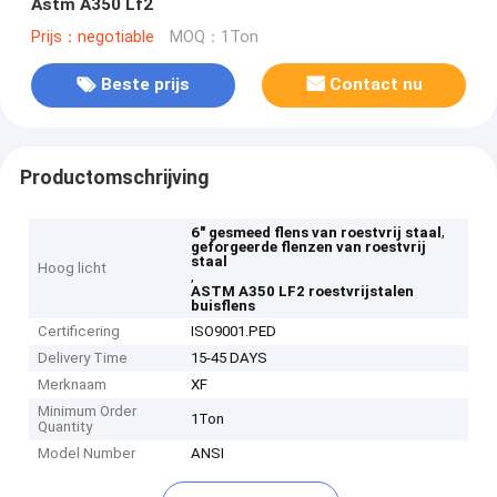
Astm A350 Lf2
Prijs：negotiable
MOQ：1Ton
Beste prijs
Contact nu
Productomschrijving
,
6" gesmeed flens van roestvrij staal
geforgeerde flenzen van roestvrij
staal
Hoog licht
,
ASTM A350 LF2 roestvrijstalen
buisflens
Certificering
ISO9001.PED
Delivery Time
15-45 DAYS
Merknaam
XF
Minimum Order
1Ton
Quantity
Model Number
ANSI