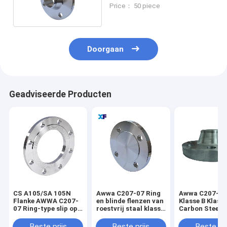
Blind Hub Flanke
Price： 50 piece
Doorgaan
Geadviseerde Producten
CS A105/SA 105N
Awwa C207-07 Ring
Awwa C207-07
Flanke AWWA C207-
en blinde flenzen van
Klasse B Klass
07 Ring-type slip op
roestvrij staal klasse
Carbon Steel 
flensen
B/klasse D 72"
A105
Beste prijs
Beste prijs
Beste pri