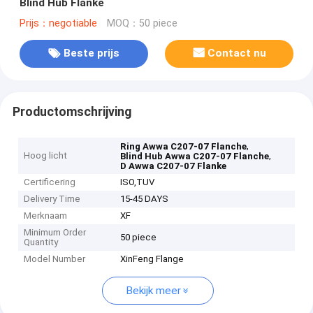
Blind Hub Flanke
Prijs：negotiable
MOQ：50 piece
Beste prijs
Contact nu
Productomschrijving
,
Ring Awwa C207-07 Flanche
Hoog licht
,
Blind Hub Awwa C207-07 Flanche
D Awwa C207-07 Flanke
Certificering
ISO,TUV
Delivery Time
15-45 DAYS
Merknaam
XF
Minimum Order
50 piece
Quantity
Model Number
XinFeng Flange
Bekijk meer