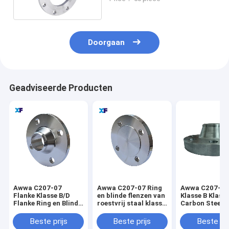
Doorgaan
Geadviseerde Producten
Awwa C207-07
Awwa C207-07 Ring
Awwa C207-07
Flanke Klasse B/D
en blinde flenzen van
Klasse B Klass
Flanke Ring en Blind
roestvrij staal klasse
Carbon Steel 
Hub Flanke
B/klasse D 72"
A105
Beste prijs
Beste prijs
Beste pri