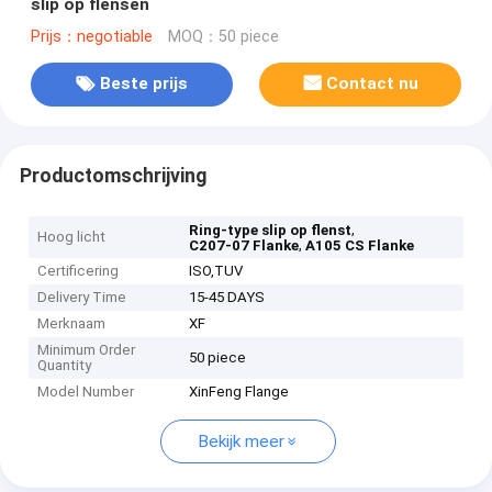
slip op flensen
Prijs：negotiable
MOQ：50 piece
Beste prijs
Contact nu
Productomschrijving
,
Ring-type slip op flenst
Hoog licht
,
C207-07 Flanke
A105 CS Flanke
Certificering
ISO,TUV
Delivery Time
15-45 DAYS
Merknaam
XF
Minimum Order
50 piece
Quantity
Model Number
XinFeng Flange
Bekijk meer