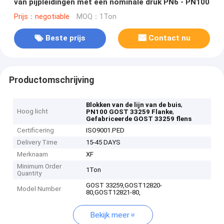
van pijpleidingen met een nominale druk PN6 - PN100
Prijs：negotiable
MOQ：1Ton
Beste prijs
Contact nu
Productomschrijving
,
Blokken van de lijn van de buis
Hoog licht
,
PN100 GOST 33259 Flanke
Gefabriceerde GOST 33259 flens
Certificering
ISO9001.PED
Delivery Time
15-45 DAYS
Merknaam
XF
Minimum Order
1Ton
Quantity
GOST 33259,GOST12820-
Model Number
80,GOST12821-80,
Bekijk meer