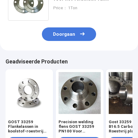
pijpleidingen met een nominale
Price： 1Ton
druk PN6 - PN100
Doorgaan
Geadviseerde Producten
GOST 33259
Precision welding
Gost 33259 AN
Flankelassen in
flens GOST 33259
B16.5 Carbon 
koolstof-roestvrij
PN100 Voor
Roestvrij platt
staal of
leidingen
lashalsflens