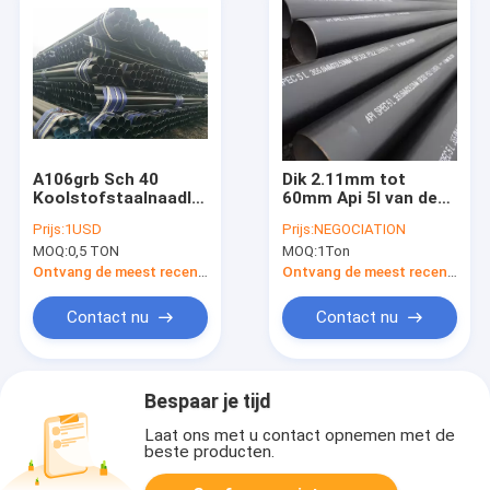
A106grb Sch 40
Dik 2.11mm tot
Koolstofstaalnaadloze
60mm Api 5l van de
buis 70mm
Koolstofstaalnaadloze
Prijs:
1USD
Prijs:
NEGOCIATION
buis Rangb Naadloze
MOQ:
0,5 TON
MOQ:
1Ton
buis
Ontvang de meest recente Prijs
Ontvang de meest recente Prijs
Contact nu
Contact nu
Bespaar je tijd
Laat ons met u contact opnemen met de
beste producten.