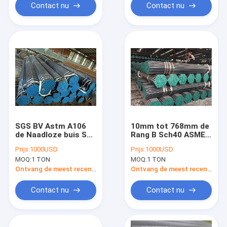
Contact nu
Contact nu
SGS BV Astm A106
10mm tot 768mm de
de Naadloze buis Sch
Rang B Sch40 ASME
40 van het Rangb
B36.1 van Astm A106
Prijs:
1000USD
Prijs:
1000USD
Koolstofstaal
van de
MOQ:
1 TON
MOQ:
1 TON
Gegalvaniseerde Pijp
Koolstofstaalnaadloze
buis
Ontvang de meest recente Prijs
Ontvang de meest recente Prijs
Contact nu
Contact nu