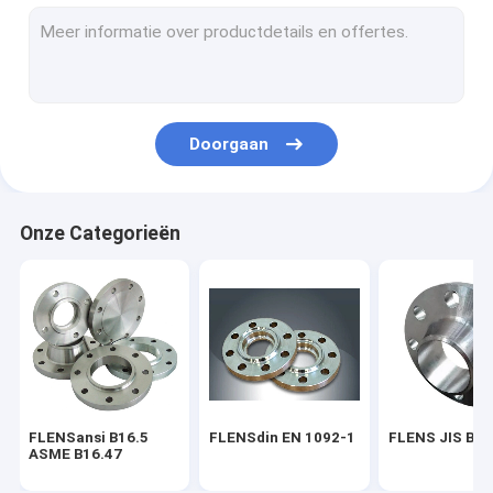
FLENS BS 4504
FLENS AWWA C207-07
PIJPmontage ASME B16.9
Doorgaan
EN 10253 VAN DE PIJPmontage DIN
PIJPmontage SGP JIS B2311
Onze Categorieën
STEEL PIPE ELBOW
HET T-STUK VAN DE STAALpijp
Het Reductiemiddel van de staalpijp
Staalpijp GLB
FLENSansi B16.5
FLENSdin EN 1092-1
FLENS JIS B2
FROGED-MONTAGE ASME B16.11
ASME B16.47