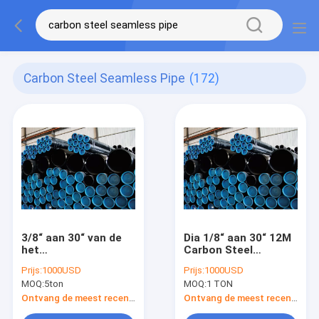
Carbon Steel Seamless Pipe
(172)
3/8“ aan 30“ van de
Dia 1/8“ aan 30“ 12M
het
Carbon Steel
Koolstofstaalnaadloze
Seamless de Rang B
Prijs:
1000USD
Prijs:
1000USD
buis van Varinshed
Sch40 ASME B36.1
MOQ:
5ton
MOQ:
1 TON
de Rang B van Astm
van Pijpastm A106
A106 voor het Water
Ontvang de meest recente Prijs
Ontvang de meest recente Prijs
van het Oliegas