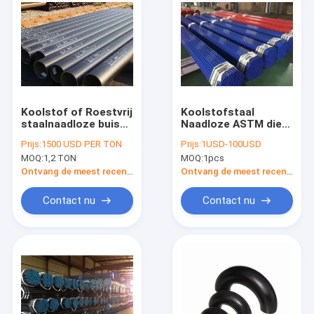
Koolstof of Roestvrij
Koolstofstaal
staalnaadloze buis
Naadloze ASTM die
A106GRB Sch 40
A106 ASME B36.1
Prijs:
1500 USD PER TON
Prijs:
1USD-100USD
Staalpijp
SCH40 SCH80 Zwarte
MOQ:
1,2 TON
MOQ:
1pcs
Staalpijpen
schilderen
Ontvang de meest recente Prijs
Ontvang de meest recente Prijs
Contact nu
Contact nu
Huis
Producten
Ongeveer ons