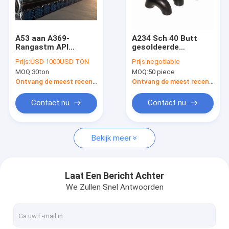
Fabrieksreis
Kwaliteitscontrole
A53 aan A369-
A234 Sch 40 Butt
Rangastm API
gesoldeerde
Contacteer ons
Carbon Steel
buigbuizen van
Prijs:
USD 1000USD TON
Prijs:
negotiable
Seamless Pipe
koolstofstaal met
MOQ:
30ton
MOQ:
50 piece
Gegalvaniseerde Pijp
naadloze
Nieuws
voor Gas
smeedtechniek
Ontvang de meest recente Prijs
Ontvang de meest recente Prijs
Gevallen
Contact nu
Contact nu
Bekijk meer
FLENSansi B16.5 ASME B16.47
FLENSdin EN 1092-1
Laat Een Bericht Achter
We Zullen Snel Antwoorden
FLENS JIS B2220
FLENSgost 33259