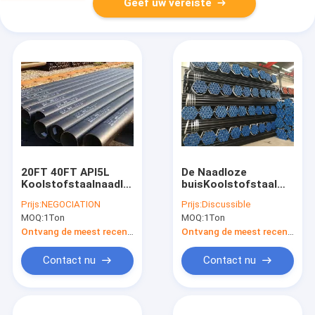
Geef uw vereiste
20FT 40FT API5L
De Naadloze
Koolstofstaalnaadloze
buisKoolstofstaal
buis Gegalvaniseerde
API5L A106 GRB A53
Prijs:
NEGOCIATION
Prijs:
Discussible
Halve Duim aan 36
SS304 SS316 SS321
MOQ:
1Ton
MOQ:
1Ton
Duim Dia
5.8M 6M van ASTM
B36.10
Ontvang de meest recente Prijs
Ontvang de meest recente Prijs
Contact nu
Contact nu