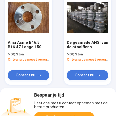
Ansi Asme B16.5
De gesmede ANSI van
B16.47 Lange 150
de staalflens
lasnekflens Lwn 3
ingepaste Plaat,
MOQ:
3 ton
MOQ:
3 ton
inch
misstap-,
Ontvang de meest recente Prijs
Ontvang de meest recente Prijs
contactdooslassen,
omwikkelt verbinding,
blind, de flens van de
lassenhals
Contact nu
Contact nu
Bespaar je tijd
Laat ons met u contact opnemen met de
beste producten.