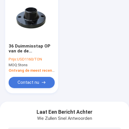
36 Duimmisstap OP
van de de
Waterpijpflens van
Prijs:
USD1160/TON
het Oliegas STD
MOQ:
5tons
SCH40 A105 de Flens
van de LAShals
Ontvang de meest recente Prijs
Contact nu
Huis
Producten
Laat Een Bericht Achter
We Zullen Snel Antwoorden
Ongeveer ons