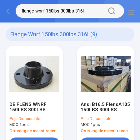
Flange Wnrf 150lbs 300lbs 316l
(9)
DE FLENS WNRF
Ansi B16.5 FlensA105
150LBS 300LBS
150LBS 300LBS
600LBS 1500LBS
600LBS 900LBS
Prijs:
Discussible
Prijs:
Discussible
A105N F304 304L
1500LBS WNRF SORF
MOQ:
1pcs
MOQ:
1pcs
F316 316L VAN DE
BLRF SWRF LJ
LAShals RF
Ontvang de meest recente Prijs
Ontvang de meest recente Prijs