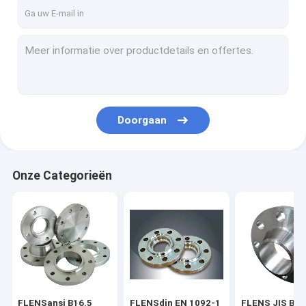
Fabrieksreis
Kwaliteitscontrole
Contacteer ons
Nieuws
Doorgaan
Gevallen
Onze Categorieën
FLENSansi B16.5 ASME B16.47
FLENSdin EN 1092-1
FLENS JIS B2220
FLENSgost 33259
FLENSansi B16.5
FLENSdin EN 1092-1
FLENS JIS B2