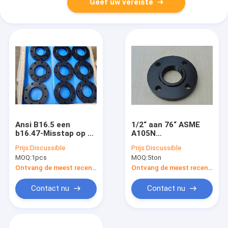
Geef uw vereiste
Ansi B16.5 een
1/2“ aan 76“ ASME
b16.47-Misstap op de
A105N
Flens van Thd Lap
FLENSmisstap OP de
Prijs:
Discussible
Prijs:
Discussible
Joint Blind rf Astm
BLINDE
MOQ:
1pcs
MOQ:
5ton
A105N van de
OVERLAPPING
Lashals
GEZAMENLIJKE
Ontvang de meest recente Prijs
Ontvang de meest recente Prijs
INGEPASTE SWRF
van WNRF
Contact nu
Contact nu