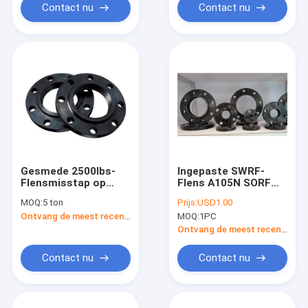
Contact nu
Contact nu
Gesmede 2500lbs-
Ingepaste SWRF-
Flensmisstap op
Flens A105N SORF
ANSI 150 SORF
WNRF BLRF FLRF Lap
MOQ:
5 ton
Prijs:
USD1.00
A105N F304 304l
Joint Pipe Flanges
Ontvang de meest recente Prijs
MOQ:
1PC
F316 316l Flens
Ontvang de meest recente Prijs
Contact nu
Contact nu