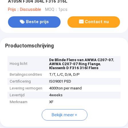
A105N F304 304L F316 316L
Prijs：Discussible
MOQ：1pcs
Beste prijs
Contact nu
Productomschrijving
,
De Blinde Flens van AWWA C207-07
Hoog licht
,
AWWA C207-07 Ring Flange
Klassenb D F316 316l Flens
Betalingscondities
T/T, L/C, D/A, D/P
Certificering
ISO9001 PED
Levering vermogen
4000ton per maand
Levertijd
4weeks
Merknaam
XF
Bekijk meer