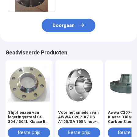
Doorgaan
Geadviseerde Producten
Slijpflenzen van
Voor het smeden van
Awwa C207-07
legeringsstaal SS
AWWA C207-07 CS
Klasse B Klass
304 / 304L Klasse B
A105/SA 105N hub-
Carbon Steel 
ringnavelstaal
type slip-on flenzen
A105
Beste prijs
Beste prijs
Beste pri