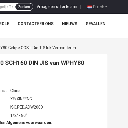
Vraag een offerte aan
|
Dutch
Zoeken
ROLE
CONTACTEER ONS
NIEUWS
GEVALLEN
80 Gelijke GOST Die T-Stuk Verminderen
80 SCH160 DIN JIS van WPHY80
mst:
China
XF/XINFENG
ISO,PED,ADW2000
1/2“ - 80“
den Algemene voorwaarden: