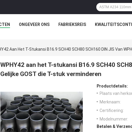
CTEN
ONGEVEER ONS
FABRIEKSREIS
KWALITEITSCONT
Y42 Aan Het T-Stukansi B16.9 SCH40 SCH80 SCH160 DIN JIS Van WPHY
WPHY42 aan het T-stukansi B16.9 SCH40 SCH
Gelijke GOST die T-stuk verminderen
Productdetails:
Plaats van herko
Merknaam:
Certificering:
Modelnummer:
Betalen & Verzen