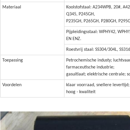
Materiaal
Koolstofstaal: A234WPB, 20#, A4
Q345, P245GH,
P235GH, P265GH, P280GH, P295G
Pijpleidingsstaal: WPHY42, WP
EN ENZ.
Roestvrij staal: SS304/304L, SS31
Toepassing
Petrochemische industy; luchtvaar
farmaceutische industrie;
gasuitlaat; elektrische centrale; 
Laat een bericht achter
Voordelen
klaar voorraad, snellere levertijd
We bellen je snel terug!
hoog - kwaliteit