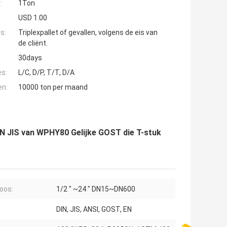
:
1Ton
USD 1.00
s:
Triplexpallet of gevallen, volgens de eis van
de cliënt.
30days
es:
L/C, D/P, T/T, D/A
en:
10000 ton per maand
 JIS van WPHY80 Gelijke GOST die T-stuk
oos:
1/2 ″ ~24 ″ DN15~DN600
:
DIN, JIS, ANSI, GOST, EN