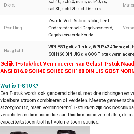
sch10, sch20, norm, sch40, xs,
Dikte:
Mater
sch80, sch120, sch160, xxs
Zwarte Verf, Antiroestolie, heet-
Paintting:
Ondergedompeld Gegalvaniseerd,
Verpa
Gegalvaniseerde Koude
WPHY80 gelijk T-stuk
,
WPHY42 40mm gelijk
Hoog licht:
SCH160 DIN JIS die GOS T-stuk verminder
Gelijk T-stuk/het Verminderen van Gelast T-stuk Naa
ANSI B16.9 SCH40 SCH80 SCH160 DIN JIS GOST NOR
Wat is T-STUK?
Een T-stuk wordt ook genoemd drietal, met drie richtingen en v
vloeibare stroom combineren of verdelen. Meeste gemeenschap
afzetgrootte, maar ‚verminderend‘ T-stukken zijn ook beschikba
verschillen in dimension.due aan thisdimension verschillen, d
capaciteitstocontrol het volume toen requried.