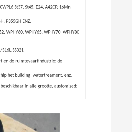
20WPL6 St37, St45, E24, A42CP, 16Mn,
H, P355GH ENZ.
HY52, WPHY60, WPHY65, WPHY70, WPHY80
6/316L.SS321
t en de ruimtevaartindustrie; de
schip het buliding; watertreament, enz.
; beschikbaar in alle grootte, austomized;