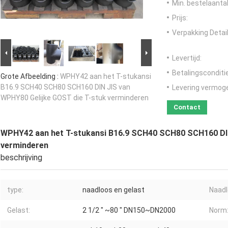
Min. bestelaantal
Prijs:
Verpakking Detail
Levertijd:
Betalingsconditi
Grote Afbeelding :
WPHY42 aan het T-stukansi
B16.9 SCH40 SCH80 SCH160 DIN JIS van
Levering vermog
WPHY80 Gelijke GOST die T-stuk verminderen
Contact
WPHY42 aan het T-stukansi B16.9 SCH40 SCH80 SCH160 DIN
verminderen
beschrijving
type:
naadloos en gelast
Naadl
Gelast:
2 1/2 ″ ~80 ″ DN150~DN2000
Norm