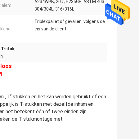
A234WPB, 20#, P235GH, ASTM 403
ialen:
304/304L, 316/316L
Triplexpallet of gevallen, volgens de
kking:
eis van de cliënt.
 T-stuk
,
en
dloos
M
an „T“ stukken en het kan worden gebruikt of een
pelijk is T-stukken met dezelfde inham en
ar. het betekent één of twee einden zijn
e merken de T-stukmontage met