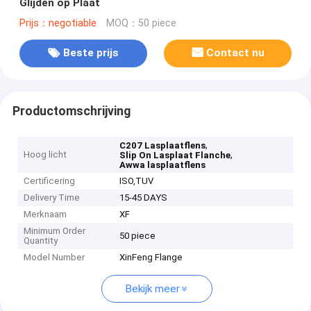
Glijden op Plaat
Prijs：negotiable
MOQ：50 piece
Beste prijs
Contact nu
Productomschrijving
,
C207 Lasplaatflens
Hoog licht
,
Slip On Lasplaat Flanche
Awwa lasplaatflens
Certificering
ISO,TUV
Delivery Time
15-45 DAYS
Merknaam
XF
Minimum Order
50 piece
Quantity
Model Number
XinFeng Flange
Bekijk meer