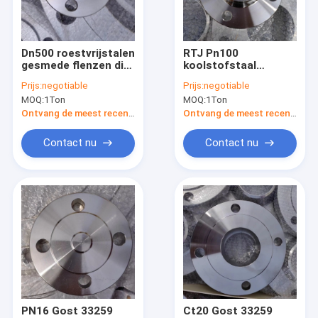
Fabrieksreis
Kwaliteitscontrole
Dn500 roestvrijstalen
RTJ Pn100
gesmede flenzen die
koolstofstaal
Contacteer ons
pijplijnen verbinden
gesmede flenzen
Prijs:
negotiable
Prijs:
negotiable
Ct20 Gost 33259
MOQ:
1Ton
MOQ:
1Ton
Nieuws
Ontvang de meest recente Prijs
Ontvang de meest recente Prijs
Gevallen
Contact nu
Contact nu
FLENSansi B16.5 ASME B16.47
FLENSdin EN 1092-1
FLENS JIS B2220
FLENSgost 33259
PN16 Gost 33259
Ct20 Gost 33259