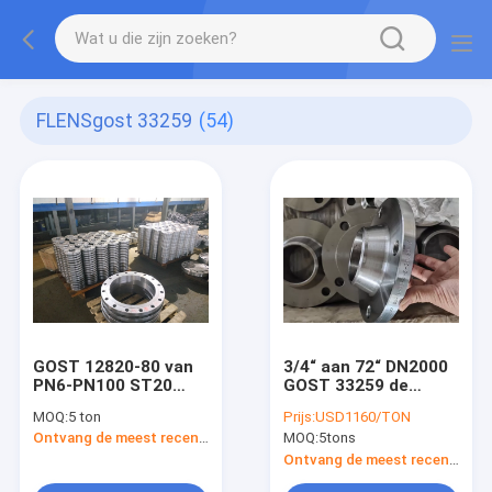
FLENSgost 33259
(54)
GOST 12820-80 van
3/4“ aan 72“ DN2000
PN6-PN100 ST20
GOST 33259 de
Flensgost 33259
Flensct20 GOST van
MOQ:
5 ton
Prijs:
USD1160/TON
TYPE 01 02 05 GOST
de Staalplaat 12821
Ontvang de meest recente Prijs
MOQ:
5tons
12821 Cs CT20;
WN-Flenzen
16MN; SS 304/304L,
Ontvang de meest recente Prijs
316/316L