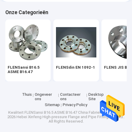
Onze Categorieën
FLENSansi B16.5
FLENSdin EN 1092-1
FLENS JIS B2
ASME B16.47
Thuis
Ongeveer
Contacteer
Desktop
ons
ons
Site
Sitemap
Privacy Policy
Kwaliteit
FLENSansi B16.5 ASME B16.47
China Fabriek.Copyright ©
2026 Hebei Xinfeng High-pressure Flange and Pipe Fitting Co., Ltd..
All Rights Reserved.