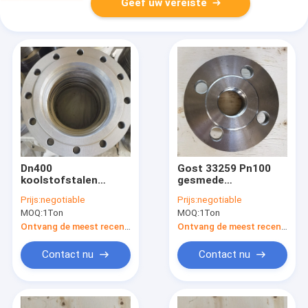
Geef uw vereiste
Dn400
Gost 33259 Pn100
koolstofstalen
gesmede
lasfittingen flens
roestvrijstalen
Prijs:
negotiable
Prijs:
negotiable
Gost 33259 voor
flenzen voor aardolie
MOQ:
1Ton
MOQ:
1Ton
industrieel gebruik
Ontvang de meest recente Prijs
Ontvang de meest recente Prijs
Contact nu
Contact nu