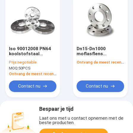
Iso 90012008 PN64
Dn15-Dn1000
koolstofstaal
moflasflens
gesmede flenzen
standaard Gost
Prijs:
negotiable
Ontvang de meest recente Prijs
Gost 33259
33259
MOQ:
50PCS
Ontvang de meest recente Prijs
Contact nu
Contact nu
Bespaar je tijd
Laat ons met u contact opnemen met de
beste producten.