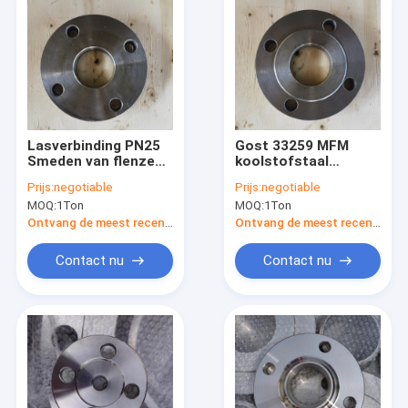
Lasverbinding PN25
Gost 33259 MFM
Smeden van flenzen
koolstofstaal
en fittingen Gost
gesmede flenzen
Prijs:
negotiable
Prijs:
negotiable
12820-80
zwarte verf
MOQ:
1Ton
MOQ:
1Ton
oppervlaktebehandeling
Ontvang de meest recente Prijs
Ontvang de meest recente Prijs
Contact nu
Contact nu
Huis
Producten
Ongeveer ons