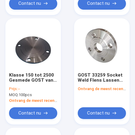
Contact nu
Contact nu
Klasse 150 tot 2500
GOST 33259 Socket
Gesmede GOST van
Weld Flens Lassen
de
PN6-PN100 MFM
Prijs:
--
Ontvang de meest recente Prijs
Koolstofstaalflens
Scheepsbouw
MOQ:
100pcs
33259 12820 12821
12836
Ontvang de meest recente Prijs
Contact nu
Contact nu