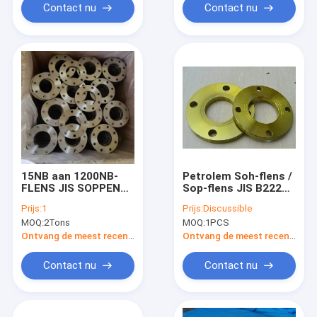
Contact nu
Contact nu
15NB aan 1200NB-
Petrolem Soh-flens /
FLENS JIS SOPPEN
Sop-flens JIS B2220-
B2220 BL GEEL SOH
1984
Prijs:
1
Prijs:
Discussible
Carbon Steel SS400
MOQ:
2Tons
MOQ:
1PCS
Ontvang de meest recente Prijs
Ontvang de meest recente Prijs
Contact nu
Contact nu