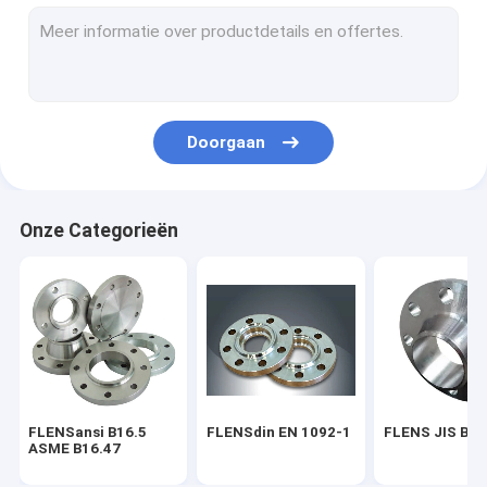
FLENS BS 4504
FLENS AWWA C207-07
PIJPmontage ASME B16.9
Doorgaan
EN 10253 VAN DE PIJPmontage DIN
PIJPmontage SGP JIS B2311
Onze Categorieën
STEEL PIPE ELBOW
HET T-STUK VAN DE STAALpijp
Het Reductiemiddel van de staalpijp
Staalpijp GLB
FLENSansi B16.5
FLENSdin EN 1092-1
FLENS JIS B2
FROGED-MONTAGE ASME B16.11
ASME B16.47