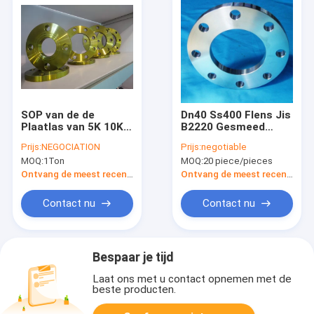
SOP van de de
Dn40 Ss400 Flens Jis
Plaatlas van 5K 10K
B2220 Gesmeed
25K SS400 de Gele
Koolstofstaal
Prijs:
NEGOCIATION
Prijs:
negotiable
Flens JIS B2220 72“
MOQ:
1Ton
MOQ:
20 piece/pieces
DIN2527 DIN2566
DIN2573
Ontvang de meest recente Prijs
Ontvang de meest recente Prijs
Contact nu
Contact nu
Bespaar je tijd
Laat ons met u contact opnemen met de
beste producten.