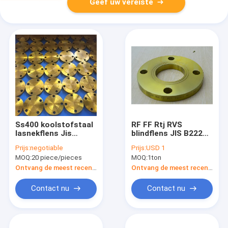
Geef uw vereiste
Ss400 koolstofstaal
RF FF Rtj RVS
lasnekflens Jis
blindflens JIS B2220
B2220 voor olie / gas
5K 10K 16K 20K
Prijs:
negotiable
Prijs:
USD 1
/ water / industrieel
MOQ:
20 piece/pieces
MOQ:
1ton
Ontvang de meest recente Prijs
Ontvang de meest recente Prijs
Contact nu
Contact nu