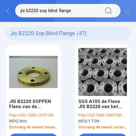
Jis B2220 Sop Blind Flange
(47)
JIS B2220 SOPPEN
SGS A105 de Flens
Flens van de
JIS B2220 van het
Flensss400 Gesmede
Koolstofstaalroestvrije
Prijs:
USD 1200-1310TON
Prijs:
USD1200-1500 PER TON
Cs SS van SOH 5K
staal plateert Blind
MOQ:
3ton
MOQ:
1 TON
10K 16K de ZO Blinde
Geel Roestbewijs
Ontvang de meest recente Prijs
Ontvang de meest recente Prijs