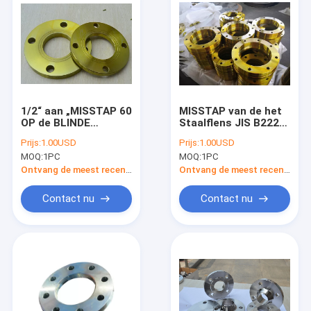
1/2“ aan „MISSTAP 60
MISSTAP van de het
OP de BLINDE
Staalflens JIS B2220
Gesmede Flens JIS
5K 10K 16K 20K 30K
Prijs:
1.00USD
Prijs:
1.00USD
B2220 10K SS400
40K van SS400
MOQ:
1PC
MOQ:
1PC
SUS304 SUS316 van
SUS304 de SUS316
de Staalpijp
Gesmede OP
Ontvang de meest recente Prijs
Ontvang de meest recente Prijs
BLINDEN
Contact nu
Contact nu
Huis
Producten
Ongeveer ons