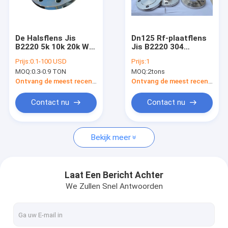
Fabrieksreis
Kwaliteitscontrole
De Halsflens Jis
Dn125 Rf-plaatflens
B2220 5k 10k 20k Wn
Jis B2220 304
Contacteer ons
A105 van de
roestvrij staal
Prijs:
0.1-100 USD
Prijs:
1
Koolstofstaallas
MOQ:
0.3-0.9 TON
MOQ:
2tons
Nieuws
Ontvang de meest recente Prijs
Ontvang de meest recente Prijs
Gevallen
Contact nu
Contact nu
Bekijk meer
FLENSansi B16.5 ASME B16.47
FLENSdin EN 1092-1
Laat Een Bericht Achter
We Zullen Snel Antwoorden
FLENS JIS B2220
FLENSgost 33259