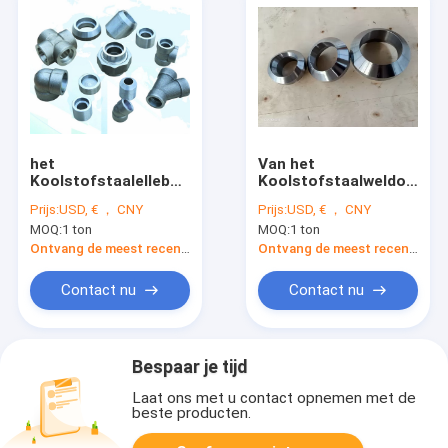
het
Van het
Koolstofstaalelleboog
Koolstofstaalweldolet
Standaardasme
van 9000# A105 de
Prijs:
USD, € ， CNY
Prijs:
USD, € ， CNY
B16.11 van 16mn
Olieoppervlakte
MOQ:
1 ton
MOQ:
1 ton
Sch80
Ontvang de meest recente Prijs
Ontvang de meest recente Prijs
Contact nu
Contact nu
Bespaar je tijd
Laat ons met u contact opnemen met de
beste producten.