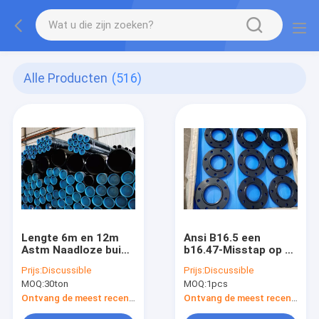
Alle Producten
(516)
Lengte 6m en 12m
Ansi B16.5 een
Astm Naadloze buis
b16.47-Misstap op de
API5l A106 A53 Gr.B
Flens van Thd Lap
Prijs:
Discussible
Prijs:
Discussible
Dia 21.3MM tot
Joint Blind rf Astm
MOQ:
30ton
MOQ:
1pcs
762MM
A105N van de
Lashals
Ontvang de meest recente Prijs
Ontvang de meest recente Prijs