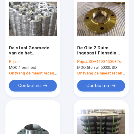
De staal Gesmede
De Olie 2 Duim
van de het
Ingepast Flensdin
Gezichtsflens van
Engels 1092-1 Type
Prijs:
---
Prijs:
USD+1190-1530+Ton
PN25 Vlakke Pijp en
13 DIN 2566 st37-2
MOQ:
1 eenheid
MOQ:
5ton of 5000USD
Montagebs4504
van het roestbewijs
Gost Jis Bs10 Sabs
Ontvang de meest recente Prijs
Ontvang de meest recente Prijs
1123
Contact nu
Contact nu
Huis
Producten
Ongeveer ons