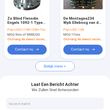
Fabrieksreis
Kwaliteitscontrole
Zo Blind Flensdin
De Montagea234
Engels 1092-1 Type
Wpb Elleboog van de
Contacteer ons
van Wn 01 Type 11
Asmeb16.9 B16.28
Prijs:
USD+1190-1530+Ton
Prijs:
USD 1.00
P250gh P245gh
Stuiklasse Pijp
MOQ:
5ton of 5000USD
MOQ:
1Tons
P280gh
Nieuws
Ontvang de meest recente Prijs
Ontvang de meest recente Prijs
Gevallen
Contact nu
Contact nu
Bekijk meer
FLENSansi B16.5 ASME B16.47
FLENSdin EN 1092-1
Laat Een Bericht Achter
We Zullen Snel Antwoorden
FLENS JIS B2220
FLENSgost 33259