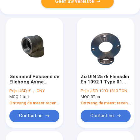
Geef uw vereiste
Gesmeed Passend de
Zo DIN 2576 Flensdin
Elleboog Asme
En 1092 1 Type 01
B16.11 3000# 6000#
A182 F304 S235jr
Prijs:
USD, € ， CNY
Prijs:
USD 1200-1310 TON
9000# van de 90
Rst37.2 Pn10 Dn200
MOQ:
1 ton
MOQ:
3Ton
Graadcontactdoos
Ontvang de meest recente Prijs
Ontvang de meest recente Prijs
Contact nu
Contact nu