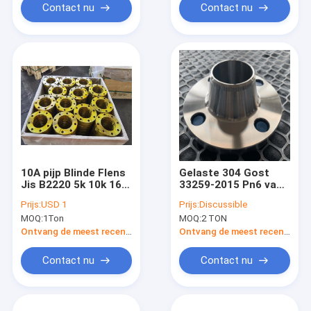
Contact nu
Contact nu
10A pijp Blinde Flens
Gelaste 304 Gost
Jis B2220 5k 10k 16k
33259-2015 Pn6 van
20k 30k 40k Ss400
de Roestvrij
Prijs:
USD 1
Prijs:
Discussible
staalflens Vlakte
MOQ:
1Ton
MOQ:
2 TON
Ontvang de meest recente Prijs
Ontvang de meest recente Prijs
Contact nu
Contact nu