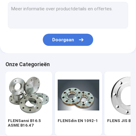
FLENS BS 4504
FLENS AWWA C207-07
PIJPmontage ASME B16.9
Doorgaan
EN 10253 VAN DE PIJPmontage DIN
PIJPmontage SGP JIS B2311
Onze Categorieën
STEEL PIPE ELBOW
HET T-STUK VAN DE STAALpijp
Het Reductiemiddel van de staalpijp
Staalpijp GLB
FLENSansi B16.5
FLENSdin EN 1092-1
FLENS JIS B2
FROGED-MONTAGE ASME B16.11
ASME B16.47