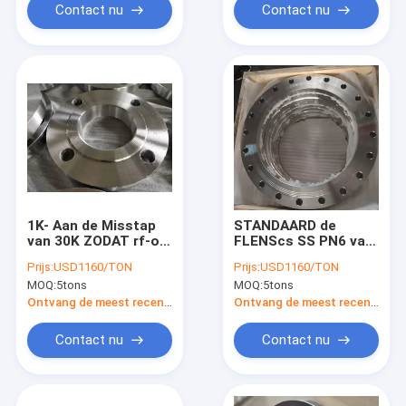
van WNRF
Contact nu
Contact nu
1K- Aan de Misstap
STANDAARD de
van 30K ZODAT rf-op
FLENScs SS PN6 van
Opgeheven
DIN EN1092 aan
Prijs:
USD1160/TON
Prijs:
USD1160/TON
Gezichtsflens
PN63-de GESMEDE
MOQ:
5tons
MOQ:
5tons
EN1092 1/2 Duim aan
FLENS van het
80 Duim
ROESTbewijs OLIE
Ontvang de meest recente Prijs
Ontvang de meest recente Prijs
Contact nu
Contact nu