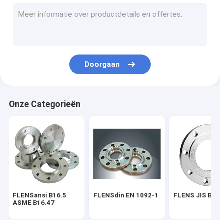
FLENS BS 4504
FLENS AWWA C207-07
PIJPmontage ASME B16.9
Doorgaan
EN 10253 VAN DE PIJPmontage DIN
PIJPmontage SGP JIS B2311
Onze Categorieën
STEEL PIPE ELBOW
HET T-STUK VAN DE STAALpijp
Het Reductiemiddel van de staalpijp
Staalpijp GLB
FLENSansi B16.5
FLENSdin EN 1092-1
FLENS JIS B2
FROGED-MONTAGE ASME B16.11
ASME B16.47