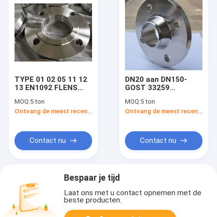
TYPE 01 02 05 11 12
DN20 aan DN150-
13 EN1092 FLENS
GOST 33259
1/2“ aan 80“ P245GH
Flenstype 01 02 05
MOQ:
5 ton
MOQ:
5 ton
PLAATflens
GOST 12820 GOST
Ontvang de meest recente Prijs
Ontvang de meest recente Prijs
12821 Flens
Contact nu
Contact nu
Bespaar je tijd
Laat ons met u contact opnemen met de
beste producten.