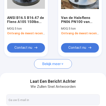
Fabrieksreis
Kwaliteitscontrole
ANSI B16.5 B16.47 de
Van de Halsflens
Flens A105 150lbs
PN06 PN100 van
Contacteer ons
2500lbs WNRF SORF
DIN2631 2632 2633
MOQ:
5 ton
MOQ:
5 ton
BLINDE SWRF LJFF
2634 2635 2636
Ontvang de meest recente Prijs
Ontvang de meest recente Prijs
van de Lassenhals
Lassende het
Nieuws
KOOLSTOFSTAALflens
Gevallen
Contact nu
Contact nu
Bekijk meer
FLENSansi B16.5 ASME B16.47
FLENSdin EN 1092-1
Laat Een Bericht Achter
We Zullen Snel Antwoorden
FLENS JIS B2220
FLENSgost 33259