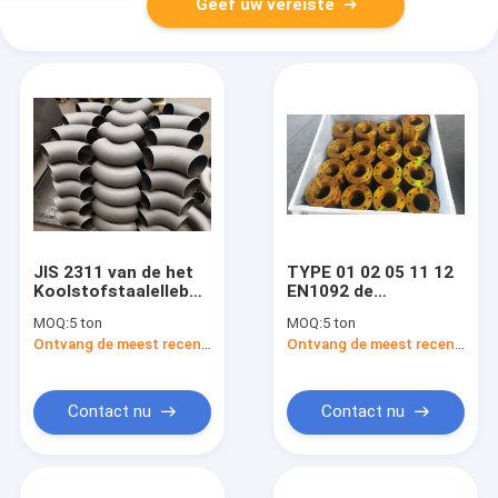
Geef uw vereiste
JIS 2311 van de het
TYPE 01 02 05 11 12
Koolstofstaalelleboog
EN1092 de
van SGP Naadloze
PLAATflens PN06 van
MOQ:
5 ton
MOQ:
5 ton
Gelaste de
het
Ontvang de meest recente Prijs
Ontvang de meest recente Prijs
Pijpmontage 45 90
FLENSKOOLSTOFSTAAL
180 Graad
P245GH aan PN100
Contact nu
Contact nu