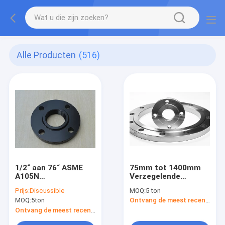
Alle Producten
(516)
1/2“ aan 76“ ASME
75mm tot 1400mm
A105N
Verzegelende
FLENSmisstap OP de
Opgeheven Gelaste
Prijs:
Discussible
MOQ:
5 ton
BLINDE
de Flenzengost van
MOQ:
5ton
Ontvang de meest recente Prijs
OVERLAPPING
het Gezichtsstaal
GEZAMENLIJKE
Vliegtuig 33259
Ontvang de meest recente Prijs
INGEPASTE SWRF
12820 12821