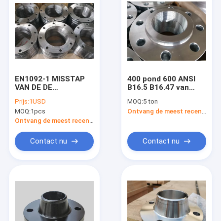
EN1092-1 MISSTAP
400 pond 600 ANSI
VAN DE DE
B16.5 B16.47 van
FLENSwedling HALS
NPT Ingepast
Prijs:
1USD
MOQ:
5 ton
VAN PN6 PN10 PN16
Flenspond Cs A105
MOQ:
1pcs
Ontvang de meest recente Prijs
DE HETE
GEGALVANISEERDE
Ontvang de meest recente Prijs
OP BLINDEN
Contact nu
Contact nu
Huis
Producten
Ongeveer ons