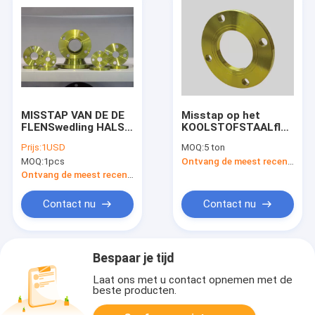
MISSTAP VAN DE DE
Misstap op het
FLENSwedling HALS
KOOLSTOFSTAALflens
VAN DIN EN1092-1 DE
DIN2573 2576 van
Prijs:
1USD
MOQ:
5 ton
GESMEDE OP BLINDE
PN6 PN40 Vlakke
MOQ:
1pcs
Ontvang de meest recente Prijs
VLAK INGEPASTE
Flens 2502 2503 voor
LOSSE FLENS
Lassen
Ontvang de meest recente Prijs
Contact nu
Contact nu
Bespaar je tijd
Laat ons met u contact opnemen met de
beste producten.