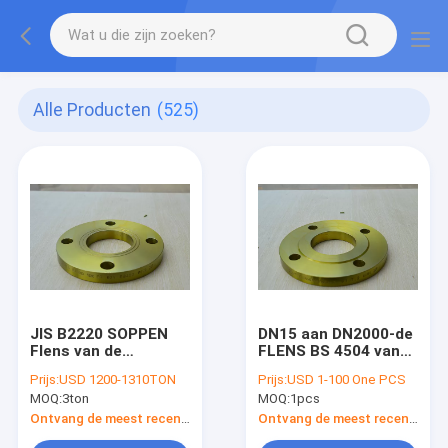
Alle Producten
(525)
JIS B2220 SOPPEN
DN15 aan DN2000-de
Flens van de
FLENS BS 4504 van
Flensss400 Gesmede
Cs SS BS10 de Hete
Prijs:
USD 1200-1310TON
Prijs:
USD 1-100 One PCS
Cs SS van SOH 5K
Gegalvaniseerde
MOQ:
3ton
MOQ:
1pcs
10K 16K de ZO Blinde
Onderdompeling van
PN10 PN16 ST37.2
Ontvang de meest recente Prijs
Ontvang de meest recente Prijs