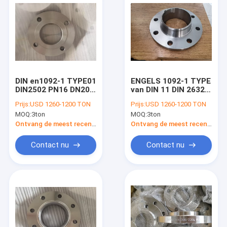
DIN en1092-1 TYPE01
ENGELS 1092-1 TYPE
DIN2502 PN16 DN200
van DIN 11 DIN 2632
DIN 2576 Flens
heft Gezichtsflens
Prijs:
USD 1260-1200 TON
Prijs:
USD 1260-1200 TON
Gesmede S235JR
PN10 DIN 2635
MOQ:
3ton
MOQ:
3ton
P250GH P245GH
P235GH P250GH
P280GH op
Ontvang de meest recente Prijs
Ontvang de meest recente Prijs
Contact nu
Contact nu
Thuis
Producten
Over ons