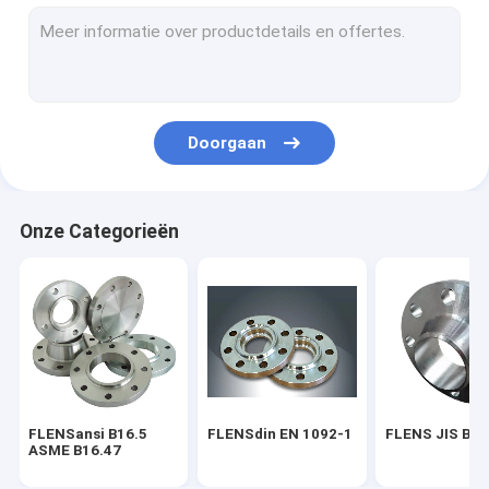
PIJPmontage SGP JIS B2311
STEEL PIPE ELBOW
HET T-STUK VAN DE STAALpijp
Doorgaan
Het Reductiemiddel van de staalpijp
Staalpijp GLB
Onze Categorieën
FROGED-MONTAGE ASME B16.11
Koolstofstaalnaadloze buis
FLENSansi B16.5
FLENSdin EN 1092-1
FLENS JIS B2
ASME B16.47