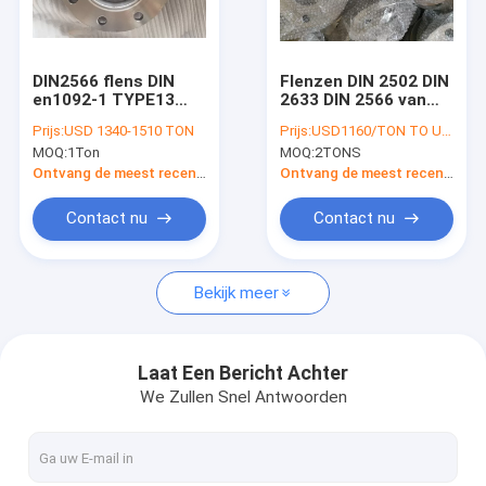
Contacteer ons
DIN2566 flens DIN
Flenzen DIN 2502 DIN
en1092-1 TYPE13
2633 DIN 2566 van
FLENSansi B16.5 ASME B16.47
TYPE12 Ingepaste
het plaat de PN6
Prijs:
USD 1340-1510 TON
Prijs:
USD1160/TON TO USD2270/TON
P250GH A182 F304
Gesmede Roestvrije
MOQ:
1Ton
MOQ:
2TONS
F316
staal
FLENSdin EN 1092-1
Ontvang de meest recente Prijs
Ontvang de meest recente Prijs
FLENS JIS B2220
Contact nu
Contact nu
FLENSgost 33259
Bekijk meer
FLENS BS 4504
FLENS AWWA C207-07
Laat Een Bericht Achter
We Zullen Snel Antwoorden
PIJPmontage ASME B16.9
EN 10253 VAN DE PIJPmontage DIN