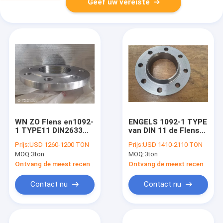
Geef uw vereiste
WN ZO Flens en1092-
ENGELS 1092-1 TYPE
1 TYPE11 DIN2633
van DIN 11 de Flens
DIN2632 DIN2602
DIN 2632 PN16 DIN
Prijs:
USD 1260-1200 TON
Prijs:
USD 1410-2110 TON
DIN2576 P250GH
2633 P250GH C22.8
MOQ:
3ton
MOQ:
3ton
P280GH
van Rtj Wn
Ontvang de meest recente Prijs
Ontvang de meest recente Prijs
Contact nu
Contact nu