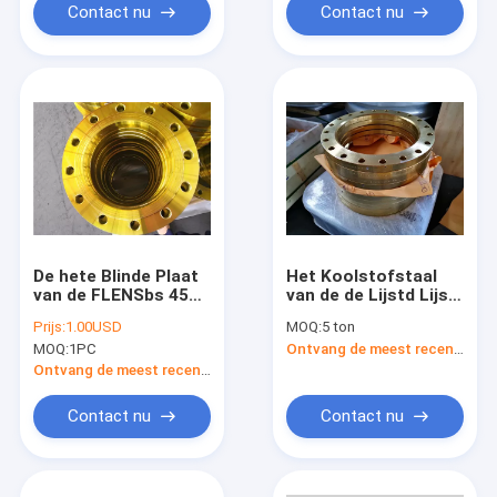
Contact nu
Contact nu
De hete Blinde Plaat
Het Koolstofstaal
van de FLENSbs 4504
van de de Lijstd Lijst
BS10 PN6 PN10 PN16
E van de plaatsabs
Prijs:
1.00USD
MOQ:
5 ton
PN25 PN40 SORF van
1123 Flens 600kpa
MOQ:
1PC
Ontvang de meest recente Prijs
het Smeedstukstaal
1000kpa 1600kpa
2500kpa
Ontvang de meest recente Prijs
Contact nu
Contact nu