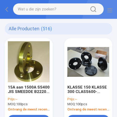
Alle Producten
(516)
15A aan 1500A SS400
KLASSE 150 KLASSE
JIS SMEEDDE B2220
300 CLASS600-
Flenzen5k 10K 16K
KLASSE 900
Prijs:
--
Prijs:
--
20K 30K FLENZEN
CLASS1500-Ansi
MOQ:
100pcs
MOQ:
100pcs
B16.5 Flenzen WN
paste ZO Blinde SW-
Ontvang de meest recente Prijs
Ontvang de meest recente Prijs
Flens in