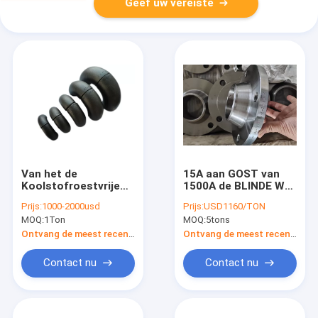
Geef uw vereiste
Van het de
15A aan GOST van
Koolstofroestvrije
1500A de BLINDE WN
staal van ASME B16.9
Roestvrije Gele Olie
Prijs:
1000-2000usd
Prijs:
USD1160/TON
van de de
van het FLENSpn40
MOQ:
1Ton
MOQ:
5tons
Pijpelleboog EN10235
PN63 Koolstofstaal
DIN2605 JIS B2311
Ontvang de meest recente Prijs
Ontvang de meest recente Prijs
GOST 17375
Contact nu
Contact nu