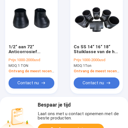
1/2“ aan 72“
Cs SS 14“ 16“ 18“
Anticorrosief
Stuiklasse van de het
Stuiklas
T-stuk Naadloze
Prijs:
1000-2000usd
Prijs:
1000-2000usd
Reductiemiddel
Zwarte Roest van de
MOQ:
1 TON
MOQ:
1Ton
Naadloze Dikke
Pijpmontage het
120mm van de
Bewijsolie
Ontvang de meest recente Prijs
Ontvang de meest recente Prijs
Pijpmontage
Contact nu
Contact nu
Bespaar je tijd
Laat ons met u contact opnemen met de
beste producten.