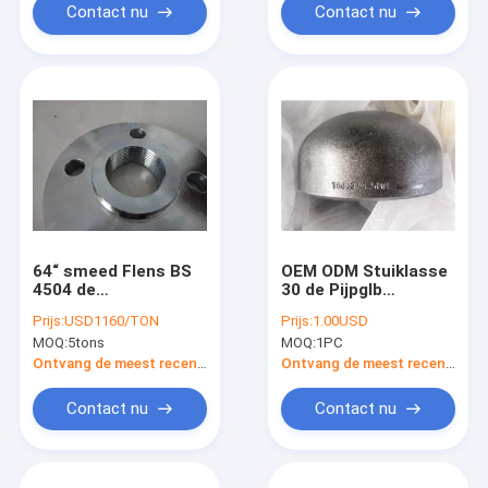
Contact nu
Contact nu
64“ smeed Flens BS
OEM ODM Stuiklasse
4504 de
30 de Pijpglb
FlensKoolstofstaal
EN10235 JIS B2311
Prijs:
USD1160/TON
Prijs:
1.00USD
ST37.2 van BS10
GOST 17378 van het
MOQ:
5tons
MOQ:
1PC
PN16 SORF het Gele
Duimstaal
Schilderen
Ontvang de meest recente Prijs
Ontvang de meest recente Prijs
Contact nu
Contact nu