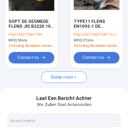
Fabrieksreis
Kwaliteitscontrole
SOPT DE GESMEDE
TYPE11 FLENS
FLENS JIS B2220 10K
EN1092-1 DE
Contacteer ons
VAN ST37.2 Q235
FLENSst37.2 STAAL
Prijs:
USD1160/TON
Prijs:
USD1160/TON TO USD2270/TON
S235JR CT20 16MN
GESMEDE FLENS VAN
MOQ:
5tons
MOQ:
2Tons
STAAL PLAATflens
DIN2633 PN16 WN
Nieuws
Ontvang de meest recente Prijs
Ontvang de meest recente Prijs
Gevallen
Contact nu
Contact nu
Bekijk meer
FLENSansi B16.5 ASME B16.47
FLENSdin EN 1092-1
Laat Een Bericht Achter
We Zullen Snel Antwoorden
FLENS JIS B2220
FLENSgost 33259