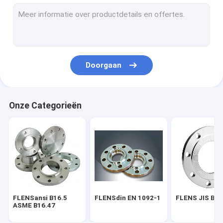
FLENS BS 4504
FLENS AWWA C207-07
PIJPmontage ASME B16.9
Doorgaan
EN 10253 VAN DE PIJPmontage DIN
PIJPmontage SGP JIS B2311
Onze Categorieën
STEEL PIPE ELBOW
HET T-STUK VAN DE STAALpijp
Het Reductiemiddel van de staalpijp
Staalpijp GLB
FLENSansi B16.5
FLENSdin EN 1092-1
FLENS JIS B2
FROGED-MONTAGE ASME B16.11
ASME B16.47