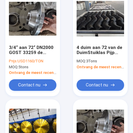
3/4“ aan 72“ DN2000
4 duim aan 72 van de
GOST 33259 de
DuimStuiklas Pijp
Flensct20 GOST van
Naadloos ASTM
Prijs:
USD1160/TON
MOQ:
3Tons
de Staalplaat 12821
B16.9 Cs P265GH van
MOQ:
5tons
Ontvang de meest recente Prijs
WN-Flenzen
de de
Montageelleboog
Ontvang de meest recente Prijs
Contact nu
Contact nu
Huis
Producten
Ongeveer ons