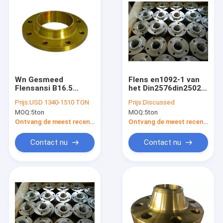
Wn Gesmeed
Flens en1092-1 van
Flensansi B16.5
het Din2576din2502
Asme B16.47 Asme
Koolstofstaal & DIN
Prijs:
USD 1340-1510 TON
Prijs:
Discussed
A105 Koolstofstaal
Pn6 Pn10 Pn16 Pn25
MOQ:
5ton
MOQ:
5ton
150lbs Dn200
Pn40 Type01 Type11
Ontvang de meest recente Prijs
Ontvang de meest recente Prijs
Contact nu
Contact nu
Huis
Producten
Ongeveer ons