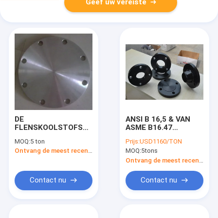
Geef uw vereiste
DE
ANSI B 16,5 & VAN
FLENSKOOLSTOFSTAAL
ASME B16.47
EN ROESTVRIJ
KOOLSTOFSTAAL
MOQ:
5 ton
Prijs:
USD1160/TON
STAAL VAN EN1092
EEN 105 ZWARTE
Ontvang de meest recente Prijs
MOQ:
5tons
TYPE01/05/11/13
VERF 1/2“ -“ MISSTAP
48 OP OPGEHEVEN
Ontvang de meest recente Prijs
GEZICHTSflens
Contact nu
Contact nu