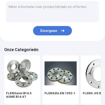
FLENS BS 4504
FLENS AWWA C207-07
PIJPmontage ASME B16.9
Doorgaan
EN 10253 VAN DE PIJPmontage DIN
PIJPmontage SGP JIS B2311
Onze Categorieën
STEEL PIPE ELBOW
HET T-STUK VAN DE STAALpijp
Het Reductiemiddel van de staalpijp
Staalpijp GLB
FLENSansi B16.5
FLENSdin EN 1092-1
FLENS JIS B2
FROGED-MONTAGE ASME B16.11
ASME B16.47