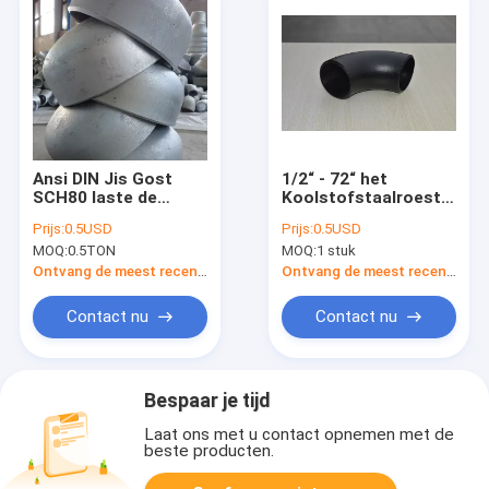
Ansi DIN Jis Gost
1/2“ - 72“ het
SCH80 laste de
Koolstofstaalroestvrij
Naadloze Naad van
staal van de
Prijs:
0.5USD
Prijs:
0.5USD
de Staalpijp GLB 1/2“
PIJPmontage ASME
MOQ:
0.5TON
MOQ:
1 stuk
- 72“
B16.9
Ontvang de meest recente Prijs
Ontvang de meest recente Prijs
Contact nu
Contact nu
Bespaar je tijd
Laat ons met u contact opnemen met de
beste producten.