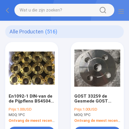
Alle Producten
(516)
En1092-1 DIN-van de
GOST 33259 de
de Pijpflens BS4504
Gesmede GOST
PN16 van het
12820-80 van de
Prijs:
1.00USD
Prijs:
1.00USD
Smeedstukstaal de
Staalflens CT20
MOQ:
1PC
MOQ:
1PC
Flens van de het
GOST 12821-80 Hals
Lassenhals A105
van de Plaatlas
Ontvang de meest recente Prijs
Ontvang de meest recente Prijs
C22.8