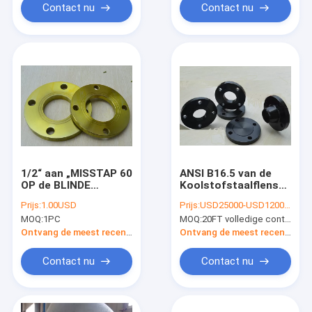
Contact nu
Contact nu
1/2“ aan „MISSTAP 60
ANSI B16.5 van de
OP de BLINDE
Koolstofstaalflens
Gesmede Flens JIS
150 Pond die Hals
Prijs:
1.00USD
Prijs:
USD25000-USD120000
B2220 10K SS400
ASTM A105 lassen
MOQ:
1PC
MOQ:
20FT volledige container
SUS304 SUS316 van
de Staalpijp
Ontvang de meest recente Prijs
Ontvang de meest recente Prijs
Contact nu
Contact nu